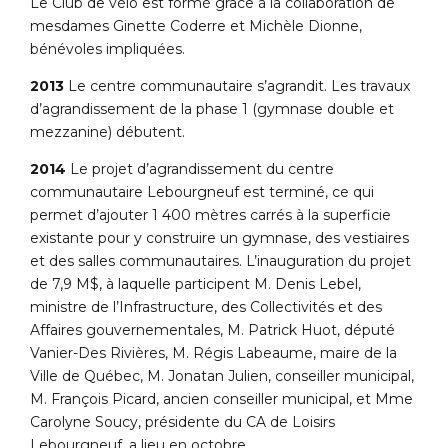
Le Club de vélo est formé grâce à la collaboration de
mesdames Ginette Coderre et Michèle Dionne,
bénévoles impliquées.
2013
Le centre communautaire s’agrandit. Les travaux
d’agrandissement de la phase 1 (gymnase double et
mezzanine) débutent.
2014
Le projet d’agrandissement du centre
communautaire Lebourgneuf est terminé, ce qui
permet d’ajouter 1 400 mètres carrés à la superficie
existante pour y construire un gymnase, des vestiaires
et des salles communautaires. L’inauguration du projet
de 7,9 M$, à laquelle participent M. Denis Lebel,
ministre de l’Infrastructure, des Collectivités et des
Affaires gouvernementales, M. Patrick Huot, député
Vanier-Des Rivières, M. Régis Labeaume, maire de la
Ville de Québec, M. Jonatan Julien, conseiller municipal,
M. François Picard, ancien conseiller municipal, et Mme
Carolyne Soucy, présidente du CA de Loisirs
Lebourgneuf, a lieu en octobre.