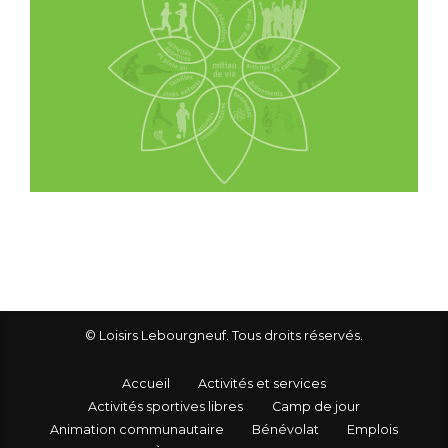
© Loisirs Lebourgneuf. Tous droits réservés.
Accueil
Activités et services
Activités sportives libres
Camp de jour
Animation communautaire
Bénévolat
Emplois