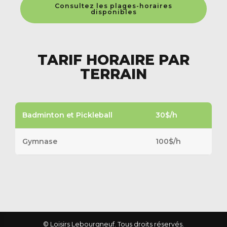
Consultez les plages-horaires
disponibles
TARIF HORAIRE PAR
TERRAIN
Badminton et Pickleball
30$/h
Gymnase
100$/h
© Loisirs Lebourgneuf. Tous droits réservés.