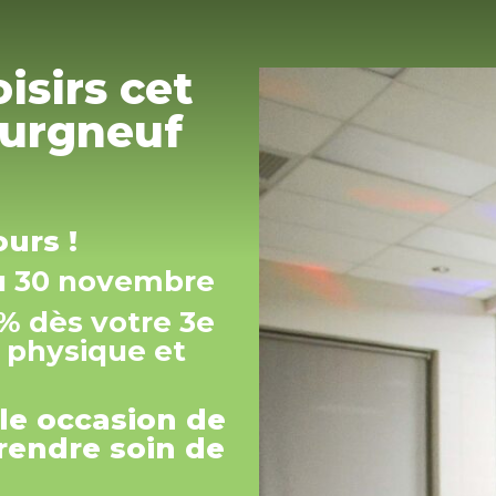
oisirs cet
urgneuf
urs !
u 30 novembre
 % dès votre 3e
é physique et
le occasion de
rendre soin de