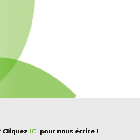
? Cliquez
ICI
pour nous écrire !